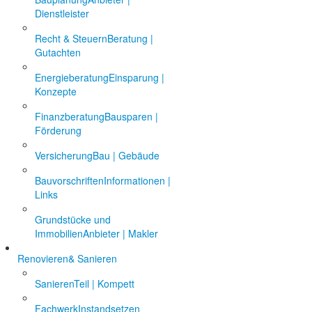
Dienstleister
Recht & Steuern
Beratung |
Gutachten
Energieberatung
Einsparung |
Konzepte
Finanzberatung
Bausparen |
Förderung
Versicherung
Bau | Gebäude
Bauvorschriften
Informationen |
Links
Grundstücke und
Immobilien
Anbieter | Makler
Renovieren
& Sanieren
Sanieren
Teil | Kompett
Fachwerk
Instandsetzen