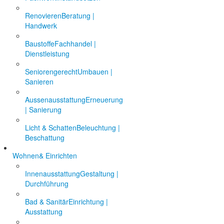
Renovieren
Beratung |
Handwerk
Baustoffe
Fachhandel |
Dienstleistung
Seniorengerecht
Umbauen |
Sanieren
Aussenausstattung
Erneuerung
| Sanierung
Licht & Schatten
Beleuchtung |
Beschattung
Wohnen
& Einrichten
Innenausstattung
Gestaltung |
Durchführung
Bad & Sanitär
Einrichtung |
Ausstattung