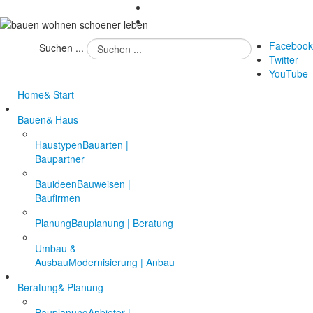
Facebook
Suchen ...
Twitter
YouTube
Home
& Start
Bauen
& Haus
Haustypen
Bauarten |
Baupartner
Bauideen
Bauweisen |
Baufirmen
Planung
Bauplanung | Beratung
Umbau &
Ausbau
Modernisierung | Anbau
Beratung
& Planung
Bauplanung
Anbieter |