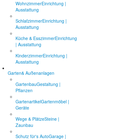
Wohnzimmer
Einrichtung |
Ausstattung
Schlafzimmer
Einrichtung |
Ausstattung
Küche & Esszimmer
Einrichtung
| Ausstattung
Kinderzimmer
Einrichtung |
Ausstattung
Garten
& Außenanlagen
Gartenbau
Gestaltung |
Pflanzen
Gartenartikel
Gartenmöbel |
Geräte
Wege & Plätze
Steine |
Zaunbau
Schutz für's Auto
Garage |