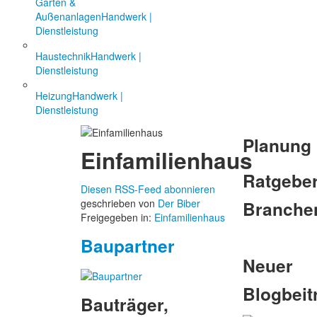
Garten &
Außenanlagen
Handwerk |
Dienstleistung
Haustechnik
Handwerk |
Dienstleistung
Heizung
Handwerk |
Dienstleistung
Planung
Einfamilienhaus
Ratgebe
Diesen RSS-Feed abonnieren
Branche
geschrieben von
Der Biber
Freigegeben in:
Einfamilienhaus
Baupartner
Neuer
Blogbeit
Bauträger,