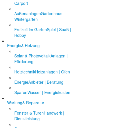
Carport
Außenanlagen
Gartenhaus |
Wintergarten
Freizeit im Garten
Spiel | Spaß |
Hobby
Energie
& Heizung
Solar & Photovoltaik
Anlagen |
Förderung
Heiztechnik
Heizanlagen | Öfen
Energie
Anbieter | Beratung
Sparen
Wasser | Energiekosten
Wartung
& Reparatur
Fenster & Türen
Handwerk |
Dienstleistung