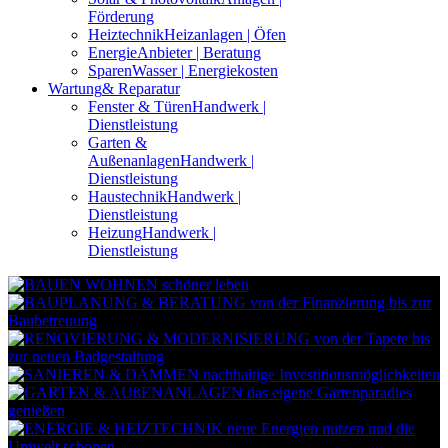
Förderung
Heiztechnik
Heizanlagen | Öfen
Energie
Anbieter | Beratung
Sparen
Wasser | Energiekosten
Wartung
& Reparatur
Fenster & Türen
Handwerk |
Dienstleistung
Garten &
Außenanlagen
Handwerk |
Dienstleistung
Haustechnik
Handwerk |
Dienstleistung
Heizung
Handwerk |
Dienstleistung