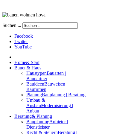
Suchen ...
Facebook
Twitter
YouTube
Home
& Start
Bauen
& Haus
Haustypen
Bauarten |
Baupartner
Bauideen
Bauweisen |
Baufirmen
Planung
Bauplanung | Beratung
Umbau &
Ausbau
Modernisierung |
Anbau
Beratung
& Planung
Bauplanung
Anbieter |
Dienstleister
Recht & Steuern
Beratung |