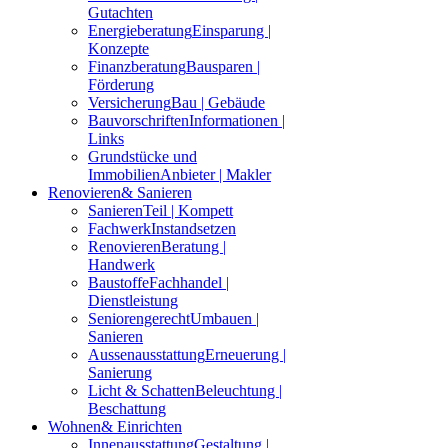
Gutachten
Energieberatung
Einsparung |
Konzepte
Finanzberatung
Bausparen |
Förderung
Versicherung
Bau | Gebäude
Bauvorschriften
Informationen |
Links
Grundstücke und
Immobilien
Anbieter | Makler
Renovieren
& Sanieren
Sanieren
Teil | Kompett
Fachwerk
Instandsetzen
Renovieren
Beratung |
Handwerk
Baustoffe
Fachhandel |
Dienstleistung
Seniorengerecht
Umbauen |
Sanieren
Aussenausstattung
Erneuerung |
Sanierung
Licht & Schatten
Beleuchtung |
Beschattung
Wohnen
& Einrichten
Innenausstattung
Gestaltung |