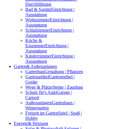
Durchführung
Bad & Sanitär
Einrichtung |
Ausstattung
Wohnzimmer
Einrichtung |
Ausstattung
Schlafzimmer
Einrichtung |
Ausstattung
Küche &
Esszimmer
Einrichtung |
Ausstattung
Kinderzimmer
Einrichtung |
Ausstattung
Garten
& Außenanlagen
Gartenbau
Gestaltung | Pflanzen
Gartenartikel
Gartenmöbel |
Geräte
Wege & Plätze
Steine | Zaunbau
Schutz für's Auto
Garage |
Carport
Außenanlagen
Gartenhaus |
Wintergarten
Freizeit im Garten
Spiel | Spaß |
Hobby
Energie
& Heizung
Solar & Photovoltaik
Anlagen |