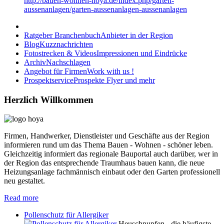
http://bauen-wohnen-hoya.de/index.php/garten-
aussenanlagen/garten-aussenanlagen-aussenanlagen
Ratgeber Branchenbuch
Anbieter in der Region
Blog
Kuzznachrichten
Fotostrecken & Videos
Impressionen und Eindrücke
Archiv
Nachschlagen
Angebot für Firmen
Work with us !
Prospektservice
Prospekte Flyer und mehr
Herzlich Willkommen
Firmen, Handwerker, Dienstleister und Geschäfte aus der Region
informieren rund um das Thema Bauen - Wohnen - schöner leben.
Gleichzeitig informiert das regionale Bauportal auch darüber, wer in
der Region das entsprechende Traumhaus bauen kann, die neue
Heizungsanlage fachmännisch einbaut oder den Garten professionell
neu gestaltet.
Read more
Pollenschutz für Allergiker
Heuschnupfen - die häufigste